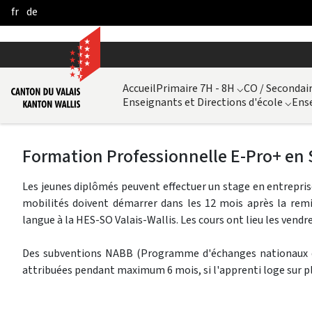
fr
de
Saltar al contenido principal
Accueil
Primaire 7H - 8H
⌵
CO / Secondair
Enseignants et Directions d'école
⌵
Ense
Formation Professionnelle E-Pro+ en 
Les jeunes diplômés peuvent effectuer un stage en entreprise 
mobilités doivent démarrer dans les 12 mois après la remi
langue à la HES-SO Valais-Wallis. Les cours ont lieu les vendre
Des subventions NABB (Programme d'échanges nationaux d
attribuées pendant maximum 6 mois, si l'apprenti loge sur p