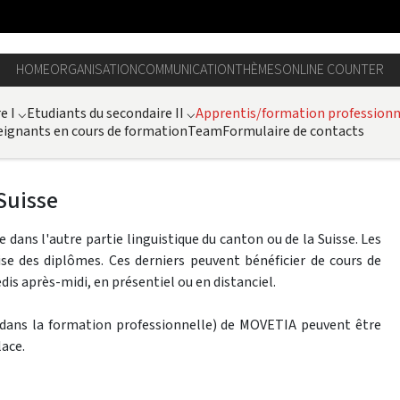
HOME
ORGANISATION
COMMUNICATION
THÈMES
ONLINE COUNTER
e I
⌵
Etudiants du secondaire II
⌵
Apprentis/formation professionn
ignants en cours de formation
Team
Formulaire de contacts
Suisse
dans l'autre partie linguistique du canton ou de la Suisse. Les
se des diplômes. Ces derniers peuvent bénéficier de cours de
dis après-midi, en présentiel ou en distanciel.
ans la formation professionnelle) de MOVETIA peuvent être
lace.