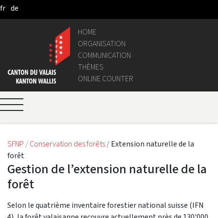
fr
de
Skip to Main Content
HOME
ORGANISATION
COMMUNICATION
THÈMES
ONLINE COUNTER
SFNP
Conservation des forêts
Extension naturelle de la
forêt
Gestion de l’extension naturelle de la
forêt
Selon le quatrième inventaire forestier national suisse (IFN
4), la forêt valaisanne recouvre actuellement près de 130'000