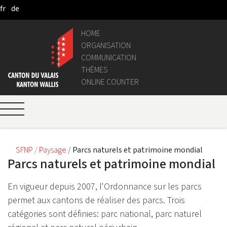
fr
de
Skip to Main Content
HOME
ORGANISATION
COMMUNICATION
THÈMES
ONLINE COUNTER
SFNP
Paysage
Parcs naturels et patrimoine mondial
Parcs naturels et patrimoine mondial
En vigueur depuis 2007, l'Ordonnance sur les parcs
permet aux cantons de réaliser des parcs. Trois
catégories sont définies: parc national, parc naturel