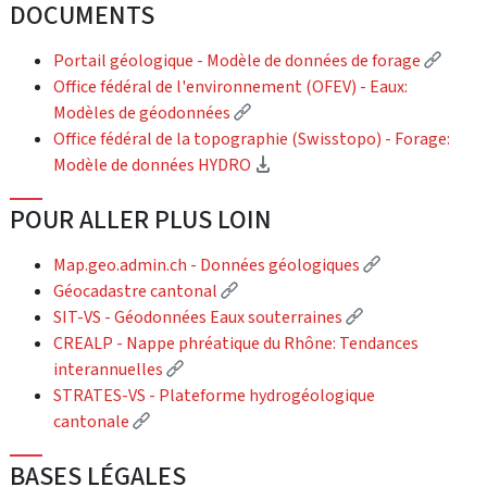
DOCUMENTS
(Exter
Portail géologique - Modèle de données de forage
Office fédéral de l'environnement (OFEV) - Eaux:
(External link)
Modèles de géodonnées
Office fédéral de la topographie (Swisstopo) - Forage:
(Download)
Modèle de données HYDRO
POUR ALLER PLUS LOIN
(External link
Map.geo.admin.ch - Données géologiques
(External link)
Géocadastre cantonal
(External link)
SIT-VS - Géodonnées Eaux souterraines
CREALP - Nappe phréatique du Rhône: Tendances
(External link)
interannuelles
STRATES-VS - Plateforme hydrogéologique
(External link)
cantonale
BASES LÉGALES