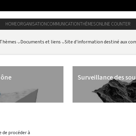
HOME
ORGANISATION
COMMUNICATION
THÈMES
ONLINE COUNTER
Thèmes
⌵
Documents et liens
⌵
Site d'information destiné aux c
hône
Surveillance des so
e de procéder à