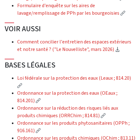
Formulaire d'enquête sur les aires de
(Extern
lavage/remplissage de PPh par les bourgeoisies
VOIR AUSSI
Comment concilier l'entretien des espaces extérieurs
(Downloa
et notre santé ? ("Le Nouvelliste", mars 2026)
BASES LÉGALES
Loi fédérale sur la protection des eaux (Leaux ; 814.20)
(External link)
Ordonnance sur la protection des eaux (OEaux ;
(External link)
814.201)
Ordonnance sur la réduction des risques liés aux
(External link)
produits chimiques (ORRChim ; 814.81)
Ordonnance sur les produits phytosanitaires (OPPh ;
(External link)
916.161)
Ordonnance sur les produits chimiques (OChim ; 813.11)