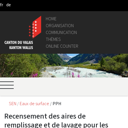
fr
de
Skip to Main Content
HOME
ORGANISATION
COMMUNICATION
THÈMES
ONLINE COUNTER
SEN
Eaux de surface
PPH
Recensement des aires de
remplissage et de lavage pour les