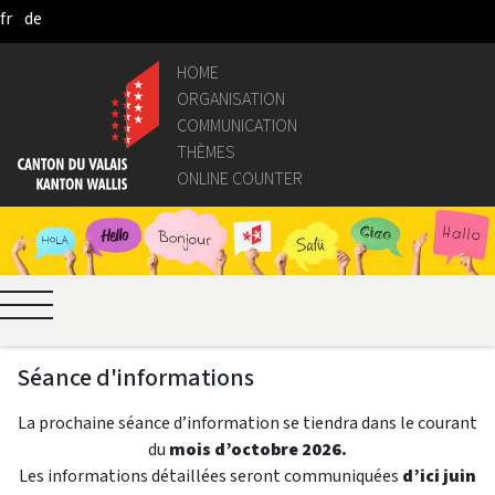
fr
de
Skip to Main Content
HOME
ORGANISATION
COMMUNICATION
THÈMES
ONLINE COUNTER
Séance d'informations
La prochaine séance d’information se tiendra
dans le courant
du
mois d’octobre 2026.
Les informations détaillées seront communiquées
d’ici juin