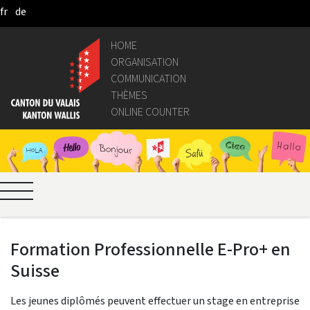
fr
de
Skip to Main Content
HOME
ORGANISATION
COMMUNICATION
THÈMES
ONLINE COUNTER
Formation Professionnelle E-Pro+ en
Suisse
Les jeunes diplômés peuvent effectuer un stage en entreprise