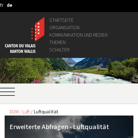
fr
de
Zum Hauptinhalt springen
STARTSEITE
ORGANISATION
KOMMUNIKATION UND MEDIEN
THEMEN
SCHALTER
DUW
Luft
Luftqualität
Erweiterte Abfragen - Luftqualität