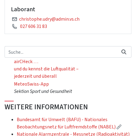
Laborant
christophe.udry@admin.vs.ch
027 606 31 83
airCHeck …
und du kennst die Luftqualität –
jederzeit und überall
MeteoSwiss-App
Sektion Sport und Gesundheit
WEITERE INFORMATIONEN
Bundesamt für Umwelt (BAFU) - Nationales
(Extern
Beobachtungsnetz für Luftfremdstoffe (NABEL)
Nationale Alarmzentrale - Messnetze (Radioaktivität)