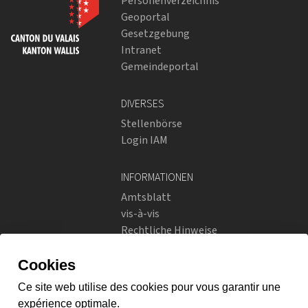
Personenverzeichnis
Geoportal
Gesetzgebung
Intranet
Gemeindeportal
DIVERSES
Stellenbörse
Login IAM
INFORMATIONEN
Amtsblatt
vis-à-vis
Rechtliche Hinweise
Soziale Netzwerke
Datenschutzrichtlinien
SOZIALE NETZWERKE