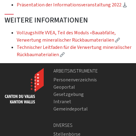
(Do
Präsentation der Informationsveranstaltung 2022
WEITERE INFORMATIONEN
Vollzugshilfe VVEA, Teil des Moduls «Bauabfälle,
(Extern
Verwertung mineralischer Rückbaumaterialien
Technischer Leitfaden für die Verwertung mineralischer
(Externer Link)
Rückbaumaterialien
ARBEITSINSTRUMENTE
Personenverzeichnis
Geoportal
Gesetzgebung
Intranet
Gemeindeportal
DIVERSES
Stellenbörse