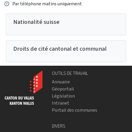
Horaire d'ouverture
Par téléphone matins uniquement
Nationalité suisse
Droits de cité cantonal et communal
OUTILS DE TRAVAIL
Annuaire
Géoportail
Législation
Intranet
Portail des communes
DIVERS