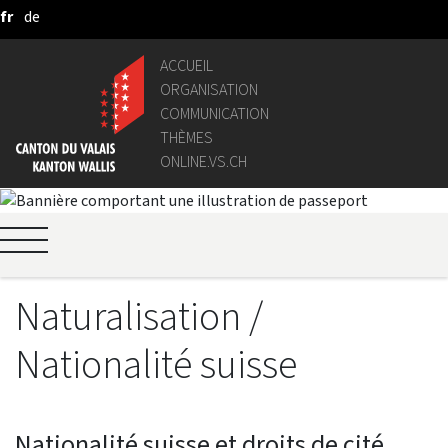
fr
de
Saut au contenu principal
ACCUEIL
ORGANISATION
COMMUNICATION
THÈMES
ONLINE.VS.CH
Naturalisation /
Nationalité suisse
Nationalité suisse et droits de cité