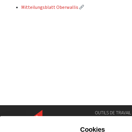
(Lien externe)
Mitteilungsblatt Oberwallis
OUTILS DE TRAVAIL
Annuaire
Géoportail