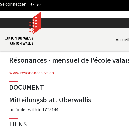
fr
de
Saut au contenu principal
Accuei
Résonances - mensuel de l'école vala
www.resonances-vs.ch
DOCUMENT
Mitteilungsblatt Oberwallis
no folder with id 1775144
LIENS