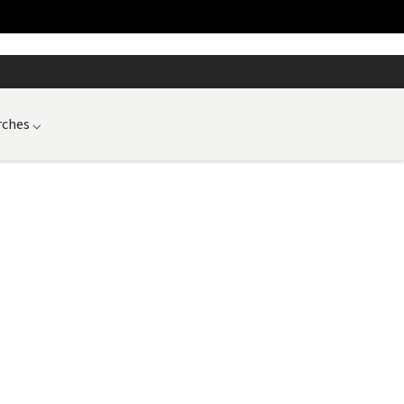
ches
⌵