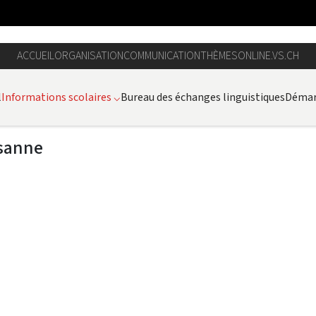
ACCUEIL
ORGANISATION
COMMUNICATION
THÈMES
ONLINE.VS.CH
l
Informations scolaires
⌵
Bureau des échanges linguistiques
Démar
isanne