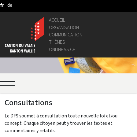
fr
de
Saut au contenu principal
ACCUEIL
ORGANISATION
COMMUNICATION
THÈMES
ONLINE.VS.CH
Consultations
Le DFS soumet à consultation toute nouvelle loi et/ou
concept. Chaque citoyen peut y trouver les textes et
commentaires y relatifs.