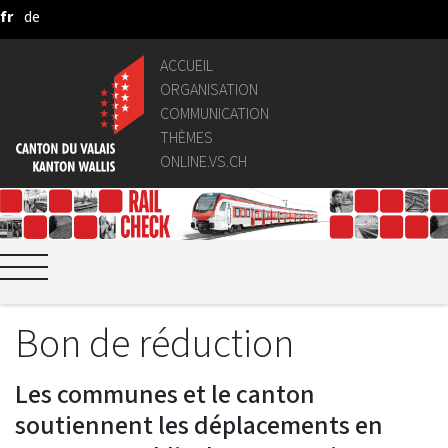
fr
de
Saut au contenu principal
ACCUEIL
ORGANISATION
COMMUNICATION
THÈMES
ONLINE.VS.CH
Bon de réduction
Les communes et le canton
soutiennent les déplacements en