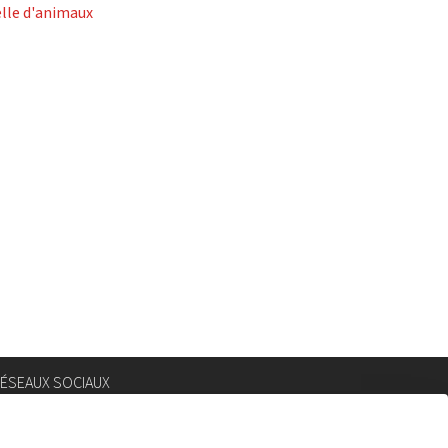
elle d'animaux
ÉSEAUX SOCIAUX
nstagram
lickr