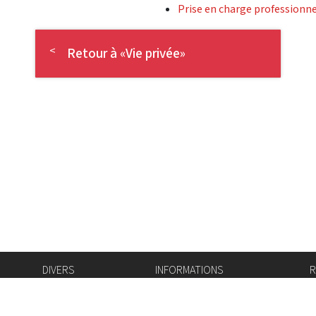
Prise en charge professionn
Retour à «Vie privée»
DIVERS
INFORMATIONS
R
Bourse de l'emploi
Bulletin Officiel
I
Login IAM
vis-à-vis
f