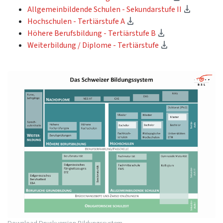
(télécha
Allgemeinbildende Schulen - Sekundarstufe II
(téléchargement)
Hochschulen - Tertiärstufe A
(téléchargement
Höhere Berufsbildung - Tertiärstufe B
(téléchargemen
Weiterbildung / Diplome - Tertiärstufe