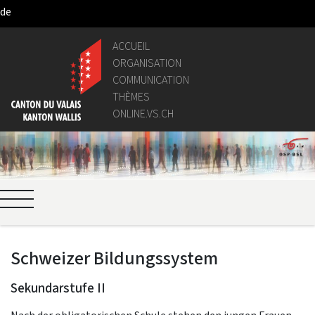
de
Saut au contenu principal
ACCUEIL
ORGANISATION
COMMUNICATION
THÈMES
ONLINE.VS.CH
Schweizer Bildungssystem
Sekundarstufe II