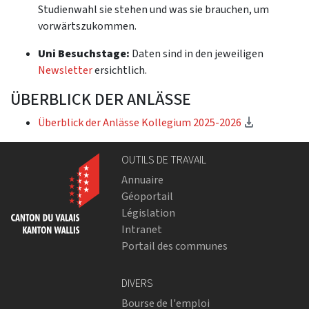
Studienwahl sie stehen und was sie brauchen, um
vorwärtszukommen.
Uni Besuchstage:
Daten sind in den jeweiligen
Newsletter
ersichtlich.
ÜBERBLICK DER ANLÄSSE
(télécharg
Überblick der Anlässe Kollegium 2025-2026
OUTILS DE TRAVAIL
Annuaire
Géoportail
Législation
Intranet
Portail des communes
DIVERS
Bourse de l'emploi