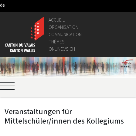
de
Saut au contenu principal
ACCUEIL
ORGANISATION
COMMUNICATION
THÈMES
ONLINE.VS.CH
Veranstaltungen für
Mittelschüler/innen des Kollegiums