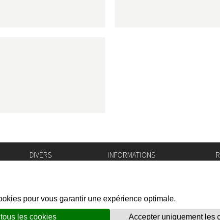
DIVERS
INFORMATIONS
R
Bourse de l'emploi
Bulletin Officiel
I
Login IAM
vis-à-vis
f
Mentions légales
X
Réseaux sociaux
unes
Politique de confidentialité