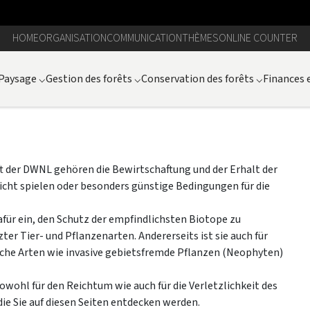
HOME
ORGANISATION
COMMUNICATION
THÈMES
ONLINE COUNTER
Paysage
⌵
Gestion des forêts
⌵
Conservation des forêts
⌵
Finances 
t der DWNL gehören die Bewirtschaftung und der Erhalt der
wicht spielen oder besonders günstige Bedingungen für die
für ein, den Schutz der empfindlichsten Biotope zu
er Tier- und Pflanzenarten. Andererseits ist sie auch für
e Arten wie invasive gebietsfremde Pflanzen (Neophyten)
sowohl für den Reichtum wie auch für die Verletzlichkeit des
die Sie auf diesen Seiten entdecken werden.