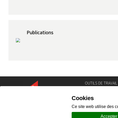
Publications
OUTILS DE TRAVAIL
Annuaire
Géoportail
Législation
Intranet
Portail des comm