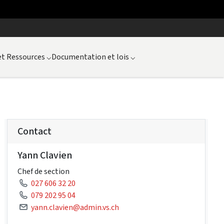
et Ressources
⌵
Documentation et lois
⌵
Contact
Yann Clavien
Chef de section
027 606 32 20
079 202 95 04
yann.clavien@admin.vs.ch