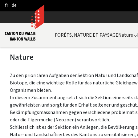
fr
de
Skip to Main Content
FORÊTS, NATURE ET PAYSAGE
Nature
⌵
Nature
Zu den prioritären Aufgaben der Sektion Natur und Landschaf
Biotope, die eine wichtige Rolle für das natürliche Gleichge
Organismen bieten.
In diesem Zusammenhang setzt sich die Sektion einerseits da
gewährleisten und sorgt für den Erhalt seltener und geschützt
Bekämpfungsmassnahmen gegen verschiedene problematisch
oder die Tigermücke (Neozoen) verantwortlich.
Schliesslich ist es der Sektion ein Anliegen, die Bevölkerung 
Natur- und Landschaftserbes des Kantons zu sensibilisieren, 