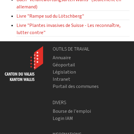
allemand)
Livre "Rampe sud du Lötschberg"
Livre "Plantes invasives de Suisse - Les reconnaître,
lutter contre"
OUTILS DE TRAVAIL
Annuaire
Géoportail
Législation
Intranet
Portail des communes
DIVERS
Bourse de l'emploi
Login IAM