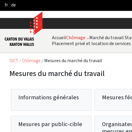
fr
de
Pular para o Conteúdo principal
Accueil
Chômage
⌵
Marché du travail Sta
Placement privé et location de services
SICT
Chômage
Mesures du marché du travail
Mesures du marché du travail
Informations générales
Mesures fé
Mesures par public-cible
Organisate
mesures en 