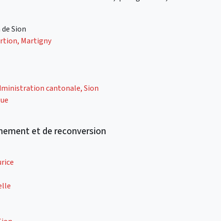
 de Sion
ertion, Martigny
dministration cantonale, Sion
gue
nnement et de reconversion
rice
elle