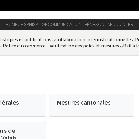
HOME
ORGANISATION
COMMUNICATION
THÈMES
ONLINE COUNTER
tistiques et publications
⌵
Collaboration interinstitutionnelle
⌵
P
⌵
Police du commerce
⌵
Vérification des poids et mesures
⌵
Bail à l
dérales
Mesures cantonales
urs de
Valais