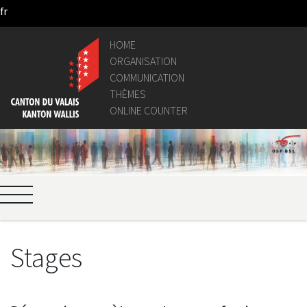
fr
Pular para o Conteúdo principal
HOME
ORGANISATION
COMMUNICATION
THÈMES
ONLINE COUNTER
Stages