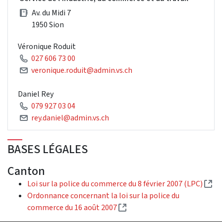
Av. du Midi 7
1950 Sion
Véronique Roduit
027 606 73 00
veronique.roduit@admin.vs.ch
Daniel Rey
079 927 03 04
rey.daniel@admin.vs.ch
BASES LÉGALES
Canton
(Ex
Loi sur la police du commerce du 8 février 2007 (LPC)
Ordonnance concernant la loi sur la police du
(External link)
commerce du 16 août 2007