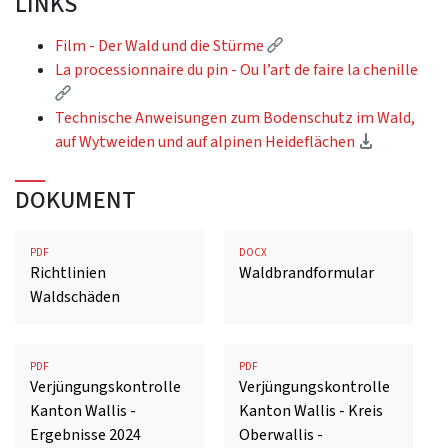
LINKS
(External link)
Film - Der Wald und die Stürme
La processionnaire du pin - Ou l’art de faire la chenille
(External link)
Technische Anweisungen zum Bodenschutz im Wald,
(Download
auf Wytweiden und auf alpinen Heideflächen
DOKUMENT
PDF
DOCX
Richtlinien
Waldbrandformular
Waldschäden
PDF
PDF
Verjüngungskontrolle
Verjüngungskontrolle
Kanton Wallis -
Kanton Wallis - Kreis
Ergebnisse 2024
Oberwallis -