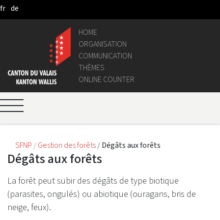
fr
de
Skip to Main Content
HOME
ORGANISATION
COMMUNICATION
THÈMES
ONLINE COUNTER
SFNP
Gestion des forêts
Dégâts aux forêts
Dégâts aux forêts
La forêt peut subir des dégâts de type biotique
(parasites, ongulés) ou abiotique (ouragans, bris de
neige, feux).