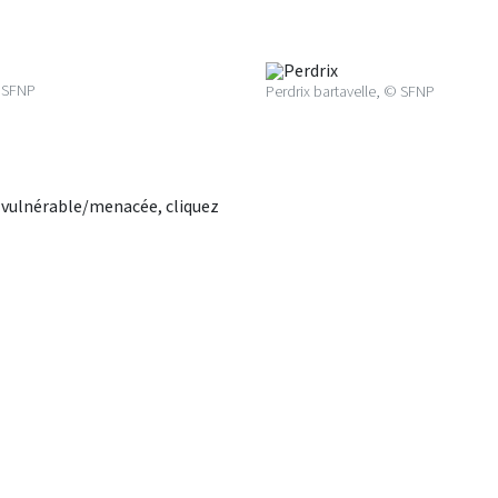
 SFNP
Perdrix bartavelle, © SFNP
e vulnérable/menacée, cliquez
k)
ernal link)