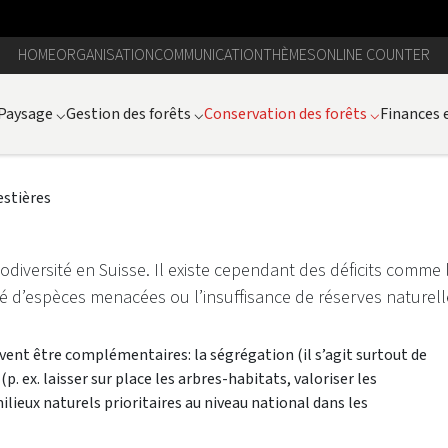
HOME
ORGANISATION
COMMUNICATION
THÈMES
ONLINE COUNTER
Paysage
⌵
Gestion des forêts
⌵
Conservation des forêts
⌵
Finances 
estières
iodiversité en Suisse. Il existe cependant des déficits comme 
é d’espèces menacées ou l’insuffisance de réserves naturell
doivent être complémentaires: la ségrégation (il s’agit surtout de
p. ex. laisser sur place les arbres-habitats, valoriser les
ilieux naturels prioritaires au niveau national dans les