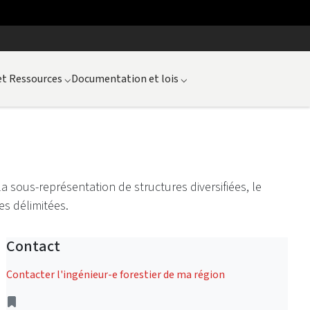
et Ressources
⌵
Documentation et lois
⌵
la sous-représentation de structures diversifiées, le
es délimitées.
Contact
Contacter l'ingénieur-e forestier de ma région
Address