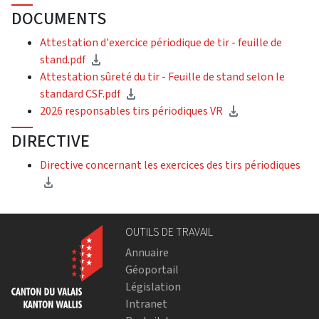
DOCUMENTS
Attestation d'exercice périodique de tir - feuille de
stand.pdf
Attestation sûreté du tir - Feuille de stand selon le
standard CSF.pdf
2026 responsables tirs périodiques VR
DIRECTIVE
Directive concernant les exercices des tirs périodiques
OUTILS DE TRAVAIL
Annuaire
Géoportail
Législation
Intranet