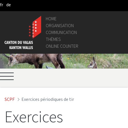
fr
de
Skip to Main Content
HOME
ORGANISATION
COMMUNICATION
THÈMES
ONLINE COUNTER
SCPF
Exercices périodiques de tir
Exercices