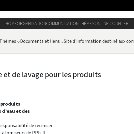
HOME
ORGANISATION
COMMUNICATION
THÈMES
ONLINE COUNTER
Thèmes
⌵
Documents et liens
⌵
Site d'information destiné aux c
 et de lavage pour les produits
 produits
s d’eau et des
 responsabilité de recenser
t atomiseurs de PPh. Il