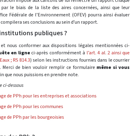
dération impose aux cantons de lui remettre un rapport chaque
r le biais de la liste des aires concernées, ainsi que leur
ffice Fédérale de l’Environnement (OFEV) pourra ainsi évaluer
 compilera ses conclusions au sein d’un rapport.
institutions publiques ?
s et nous conformer aux dispositions légales mentionnées ci-
uête en ligne
ci-après conformément à
l’art. 4 al. 2 ainsi que
Eaux ; RS 814.3
) selon les instructions fournies dans le courrier
. Merci de bien vouloir remplir ce formulaire
même si vous
fin que nous puissions en prendre note.
ée ci-dessous
age de PPh pour les entreprises et associations
ssage de PPh pour les communes
age de PPh par les bourgeoisies