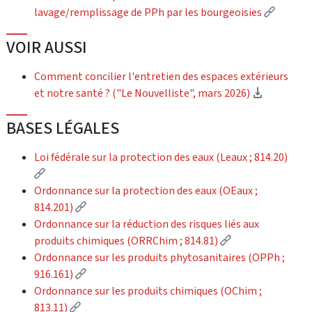
(Externa
lavage/remplissage de PPh par les bourgeoisies
VOIR AUSSI
Comment concilier l'entretien des espaces extérieurs
(Downloa
et notre santé ? ("Le Nouvelliste", mars 2026)
BASES LÉGALES
Loi fédérale sur la protection des eaux (Leaux ; 814.20)
(External link)
Ordonnance sur la protection des eaux (OEaux ;
(External link)
814.201)
Ordonnance sur la réduction des risques liés aux
(External link)
produits chimiques (ORRChim ; 814.81)
Ordonnance sur les produits phytosanitaires (OPPh ;
(External link)
916.161)
Ordonnance sur les produits chimiques (OChim ;
(External link)
813.11)