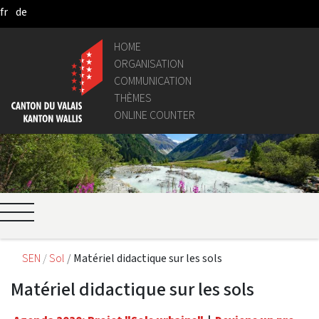
fr
de
Skip to Main Content
HOME
ORGANISATION
COMMUNICATION
THÈMES
ONLINE COUNTER
SEN
Sol
Matériel didactique sur les sols
Matériel didactique sur les sols