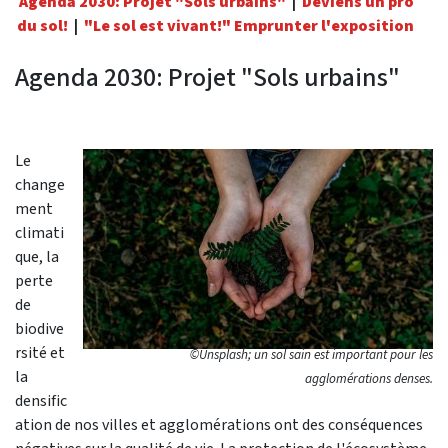
Agenda 2030: Projet "Sols urbains"
|
Deviens un pro
du sol!
|
"Le sol est vivant!" Emprunter l'exposition
Agenda 2030: Projet "Sols urbains"
Le
change
ment
climati
que, la
perte
de
biodive
rsité et
©Unsplash; un sol sain est important pour les
la
agglomérations denses.
densific
ation de nos villes et agglomérations ont des conséquences