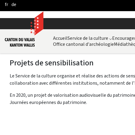
fr
de
Skip to Main Content
Accueil
Service de la culture
⌵
Encouragem
Office cantonal d'archéologie
Médiathèq
Projets de sensibilisation
Le Service de la culture organise et réalise des actions de se
collaboration avec différentes institutions, notamment de l’
En 2020, un projet de valorisation audiovisuelle du patrimoi
Journées européennes du patrimoine.