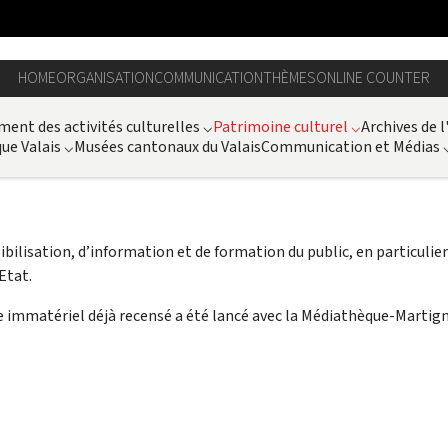
HOME
ORGANISATION
COMMUNICATION
THÈMES
ONLINE COUNTER
ent des activités culturelles
⌵
Patrimoine culturel
⌵
Archives de l
ue Valais
⌵
Musées cantonaux du Valais
Communication et Médias
nsibilisation, d’information et de formation du public, en particul
Etat.
ne immatériel déjà recensé a été lancé avec la Médiathèque-Martign