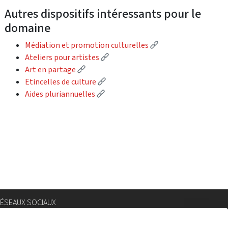
Autres dispositifs intéressants pour le
domaine
(External link)
Médiation et promotion culturelles
(External link)
Ateliers pour artistes
(External link)
Art en partage
(External link)
Etincelles de culture
(External link)
Aides pluriannuelles
ÉSEAUX SOCIAUX
nstagram