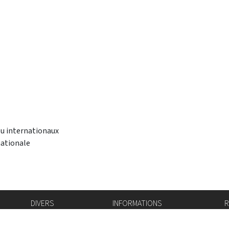
u internationaux
nationale
DIVERS
INFORMATIONS
R
Bourse de l'emploi
Bulletin Officiel
I