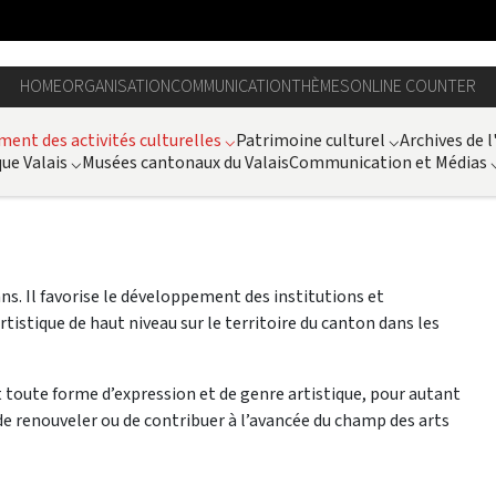
HOME
ORGANISATION
COMMUNICATION
THÈMES
ONLINE COUNTER
ent des activités culturelles
⌵
Patrimoine culturel
⌵
Archives de l
ue Valais
⌵
Musées cantonaux du Valais
Communication et Médias
ns. Il favorise le développement des institutions et
stique de haut niveau sur le territoire du canton dans les
toute forme d’expression et de genre artistique, pour autant
e renouveler ou de contribuer à l’avancée du champ des arts