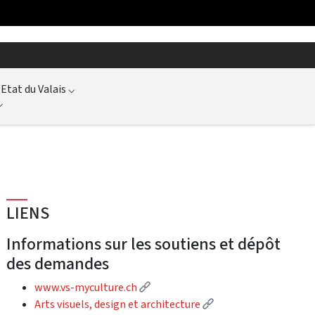
'Etat du Valais
⌵
⌵
LIENS
Informations sur les soutiens et dépôt
des demandes
(External link)
www.vs-myculture.ch
(External link)
Arts visuels, design et architecture