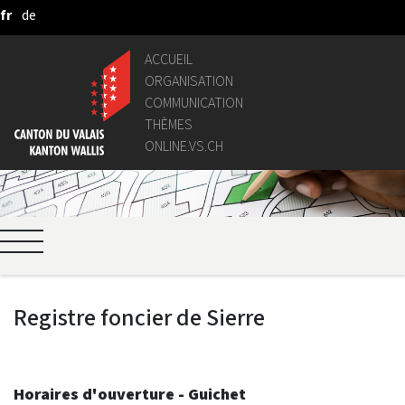
fr
de
Saut au contenu principal
ACCUEIL
ORGANISATION
COMMUNICATION
THÈMES
ONLINE.VS.CH
Registre foncier de Sierre
Horaires d'ouverture - Guichet