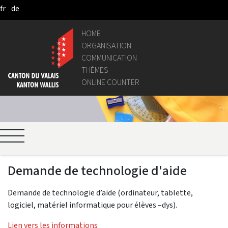
fr
de
Saltar al contenido principal
HOME
ORGANISATION
COMMUNICATION
THÈMES
ONLINE COUNTER
Demande de technologie d'aide
Demande de technologie d’aide (ordinateur, tablette,
logiciel, matériel informatique pour élèves –dys).
Lien vers les informations