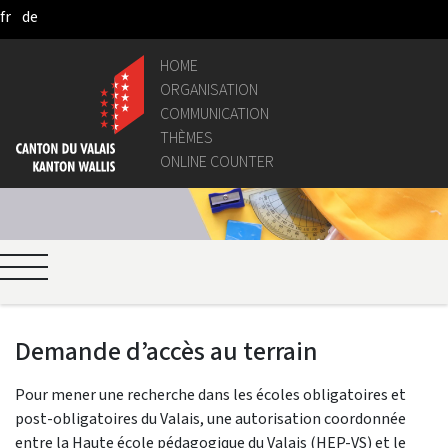
fr
de
Saltar al contenido principal
HOME
ORGANISATION
COMMUNICATION
THÈMES
ONLINE COUNTER
Demande d’accès au terrain
Pour mener une recherche dans les écoles obligatoires et
post-obligatoires du Valais, une autorisation coordonnée
entre la Haute école pédagogique du Valais (HEP-VS) et le