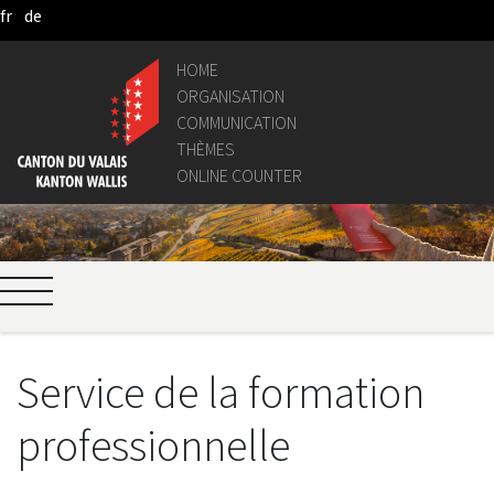
fr
de
Skip to Main Content
HOME
ORGANISATION
COMMUNICATION
THÈMES
ONLINE COUNTER
Service de la formation
professionnelle