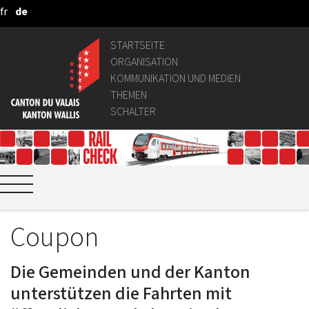
fr
de
Zum Hauptinhalt springen
STARTSEITE
ORGANISATION
KOMMUNIKATION UND MEDIEN
THEMEN
SCHALTER
Coupon
Die Gemeinden und der Kanton
unterstützen die Fahrten mit