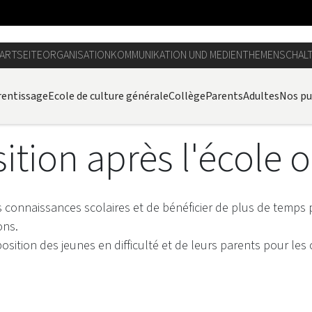
ARTSEITE
ORGANISATION
KOMMUNIKATION UND MEDIEN
THEMEN
SCHAL
entissage
Ecole de culture générale
Collège
Parents
Adultes
Nos pu
sition après l'école 
s connaissances scolaires et de bénéficier de plus de temps 
ions.
position des jeunes en difficulté et de leurs parents pour les