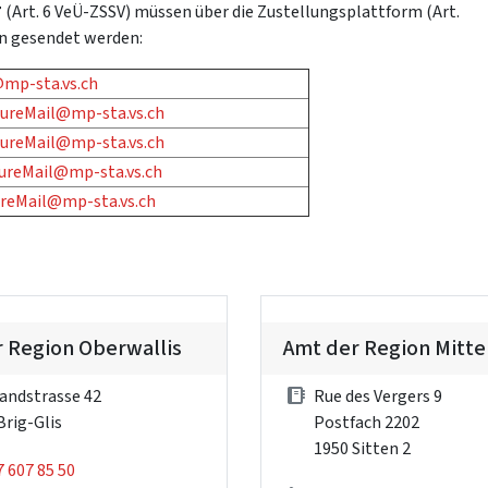
F
(Art. 6 VeÜ-ZSSV) müssen über die Zustellungsplattform (Art.
en gesendet werden:
mp-sta.vs.ch
ureMail@mp-sta.vs.ch
ureMail@mp-sta.vs.ch
ureMail@mp-sta.vs.ch
reMail@mp-sta.vs.ch
 Region Oberwallis
Amt der Region Mitte
andstrasse 42
Rue des Vergers 9
Brig-Glis
Postfach 2202
1950 Sitten 2
7 607 85 50