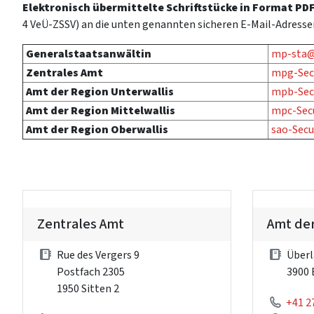
Elektronisch übermittelte Schriftstücke in Format PD
4 VeÜ-ZSSV) an die unten genannten sicheren E-Mail-Adress
Generalstaatsanwältin
mp-sta@
Zentrales Amt
mpg-Sec
Amt der Region Unterwallis
mpb-Sec
Amt der Region Mittelwallis
mpc-Sec
Amt der Region Oberwallis
sao-Secu
Zentrales Amt
Amt der
Rue des Vergers 9
Überl
Postfach 2305
3900 
1950 Sitten 2
+41 2