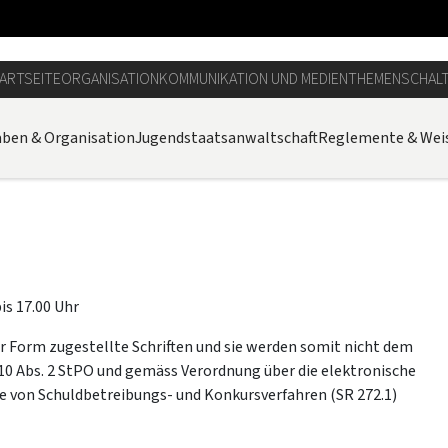
ARTSEITE
ORGANISATION
KOMMUNIKATION UND MEDIEN
THEMEN
SCHAL
aben & Organisation
Jugendstaatsanwaltschaft
Reglemente & Wei
bis 17.00 Uhr
er Form zugestellte Schriften und sie werden somit nicht dem
10 Abs. 2 StPO und gemäss Verordnung über die elektronische
e von Schuldbetreibungs- und Konkursverfahren (SR 272.1)