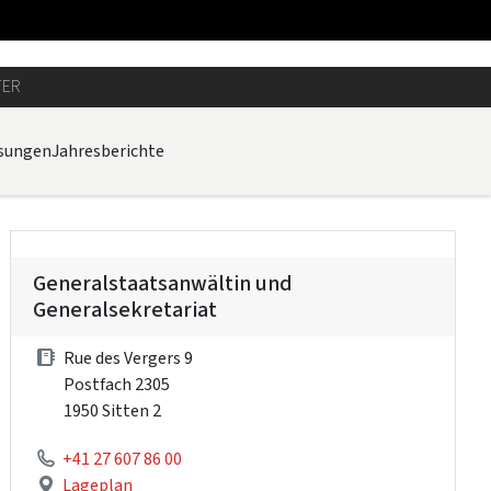
TER
sungen
Jahresberichte
Generalstaatsanwältin und
Generalsekretariat
Rue des Vergers 9
Postfach 2305
1950 Sitten 2
+41 27 607 86 00
Lageplan