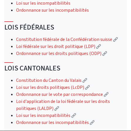
Loi sur les incompatibilités
Ordonnance sur les incompatibilités
LOIS FÉDÉRALES
(Lien 
Constitution fédérale de la Confédération suisse
(Lien externe)
Loi fédérale sur les droit politique (LDP)
(Lien extern
Ordonnance sur les droits politiques (ODP)
LOIS CANTONALES
(Lien externe)
Constitution du Canton du Valais
(Lien externe)
Loi sur les droits politiques (LcDP)
(Lien exter
Ordonnance sur le vote par correspondance
Loi d'application de la loi fédérale sur les droits
(Lien externe)
politiques (LALDP)
(Lien externe)
Loi sur les incompatibilités
(Lien externe)
Ordonnance sur les incompatibilités