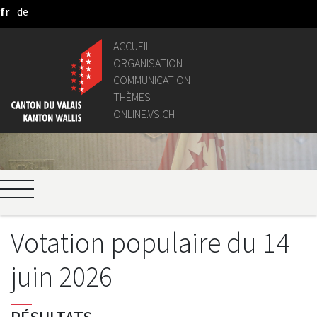
fr
de
Saut au contenu principal
ACCUEIL
ORGANISATION
COMMUNICATION
THÈMES
ONLINE.VS.CH
Votation populaire du 14
juin 2026