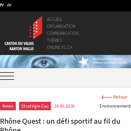
fr
de
Saut au contenu principal
ACCUEIL
ORGANISATION
COMMUNICATION
THÈMES
ONLINE.VS.CH
Retour
News
Stratégie Eau
16.06.2026
Environnement
Rhône Quest : un défi sportif au fil du
Rhône