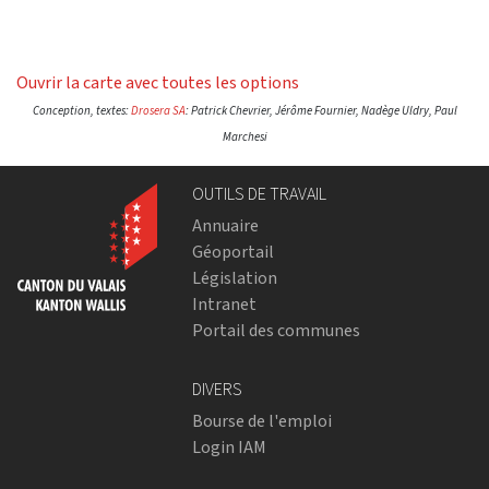
Ouvrir la carte avec toutes les options
Conception, textes:
Drosera SA
: Patrick Chevrier, Jérôme Fournier, Nadège Uldry, Paul
Marchesi
OUTILS DE TRAVAIL
Annuaire
Géoportail
Législation
Intranet
Portail des communes
DIVERS
Bourse de l'emploi
Login IAM