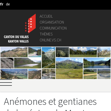
fr
de
Saut au contenu principal
ACCUEIL
ORGANISATION
COMMUNICATION
THÈMES
ONLINE.VS.CH
Anémones et gentianes