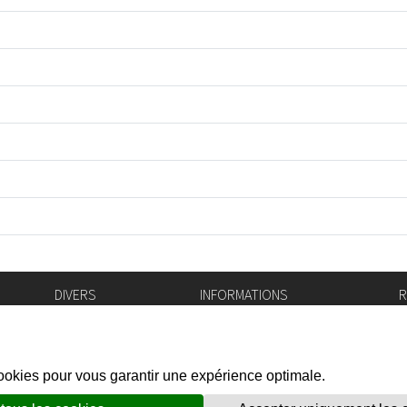
DIVERS
INFORMATIONS
R
Bourse de l'emploi
Bulletin Officiel
I
Login IAM
vis-à-vis
f
Mentions légales
X
Réseaux sociaux