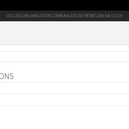
ACCUEIL
ORGANISATION
COMMUNICATION
THÈMES
ONLINE.VS.CH
IONS