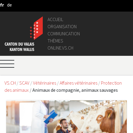
fr
de
Saut au contenu principal
ACCUEIL
ORGANISATION
COMMUNICATION
THÈMES
ONLINE.VS.CH
VS.CH
SCAV
Vétérinaires
Affaires vétérinaires
Protection
des animaux
Animaux de compagnie, animaux sauvages