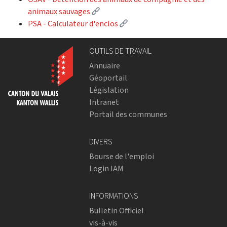
(Lien externe)
animaux sauvages
(Lien externe)
PSA - Calculateur d'enclos
OUTILS DE TRAVAIL
Annuaire
Géoportail
Législation
Intranet
Portail des communes
DIVERS
Bourse de l'emploi
Login IAM
INFORMATIONS
Bulletin Officiel
vis-à-vis