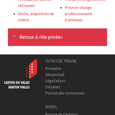
retrouvés
Prise en charge
Vente, acquisition de
professionnelle
chiens
d'animaux
Retour à «Vie privée»
OUTILS DE TRAVAIL
Annuaire
Géoportail
Législation
Intranet
Portail des communes
DIVERS
Bourse de l'emploi