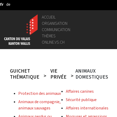
fr
de
Saut au contenu principal
ACCUEIL
ORGANISATION
COMMUNICATION
THÈMES
ONLINE.VS.CH
GUICHET
VIE
ANIMAUX
THÉMATIQUE
PRIVÉE
DOMESTIQUES
Affaires canines
Protection des animaux
Sécurité publique
Animaux de compagnie,
animaux sauvages
Affaires internationales
Animaux perdus ou
Morsures et agressions