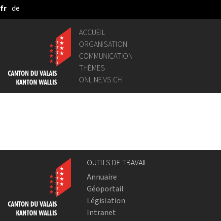
fr
de
Saut au contenu principal
ACCUEIL
ORGANISATION
COMMUNICATION
THÈMES
ONLINE.VS.CH
OUTILS DE TRAVAIL
Annuaire
Géoportail
Législation
Intranet