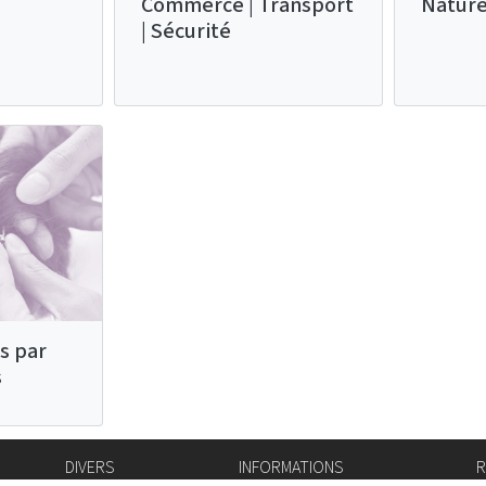
Commerce | Transport
Nature
| Sécurité
s par
s
DIVERS
INFORMATIONS
R