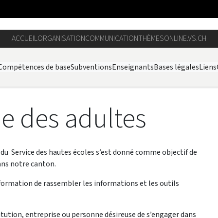
ACCUEIL
ORGANISATION
COMMUNICATION
THÈMES
ONLINE.VS.CH
Compétences de base
Subventions
Enseignants
Bases légales
Liens
e des adultes
 du Service des hautes écoles s’est donné comme objectif de
dans notre canton.
 formation de rassembler les informations et les outils
stitution, entreprise ou personne désireuse de s’engager dans