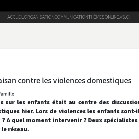
ACCUEIL
ORGANISATION
COMMUNICATION
THÈMES
ONLINE.VS.CH
aisan contre les violences domestiques
 famille
s sur les enfants était au centre des discussi
stiques hier. Lors de violences les enfants sont
? A quel moment intervenir ? Deux spécialistes 
le réseau.