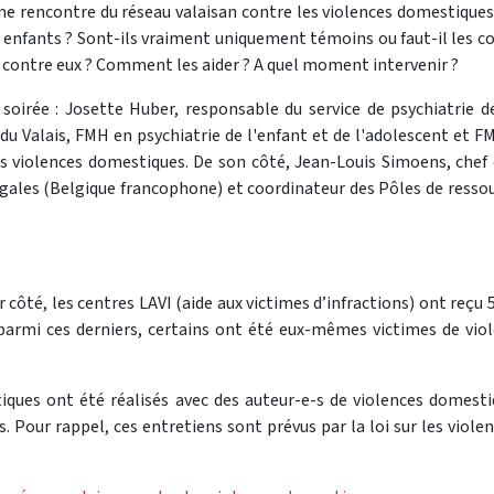
me rencontre du réseau valaisan contre les violences domestiques
les enfants ? Sont-ils vraiment uniquement témoins ou faut-il l
e contre eux ? Comment les aider ? A quel moment intervenir ?
oirée : Josette Huber, responsable du service de psychiatrie de
 du Valais, FMH en psychiatrie de l'enfant et de l'adolescent et F
iolences domestiques. De son côté, Jean-Louis Simoens, chef de
ugales (Belgique francophone) et coordinateur des Pôles de ressou
r côté, les centres LAVI (aide aux victimes d’infractions) ont reç
armi ces derniers, certains ont été eux-mêmes victimes de viol
ues ont été réalisés avec des auteur-e-s de violences domestiq
. Pour rappel, ces entretiens sont prévus par la loi sur les viole