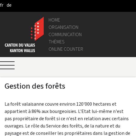
fr
de
Skip to Main Content
HOME
ORGANISATION
COMMUNICATION
THÈMES
ONLINE COUNTER
Gestion des forêts
La forêt valaisanne couvre environ 120'000 hectares et
appartient à 86% aux bourgeoisies. L'Etat lui-même n'est
pas propriétaire de forêt si ce n'est en relation avec certains
ouvrages. Le rôle du Service des forêts, de la nature et du
paysage est de conseiller les propriétaires dans la gestion de