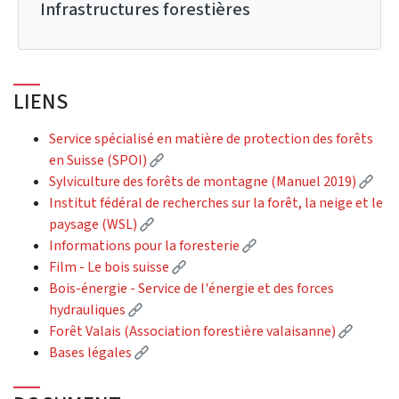
Infrastructures forestières
LIENS
Service spécialisé en matière de protection des forêts
(External link)
en Suisse (SPOI)
(Ext
Sylviculture des forêts de montagne (Manuel 2019)
Institut fédéral de recherches sur la forêt, la neige et le
(External link)
paysage (WSL)
(External link)
Informations pour la foresterie
(External link)
Film - Le bois suisse
Bois-énergie - Service de l'énergie et des forces
(External link)
hydrauliques
(Externa
Forêt Valais (Association forestière valaisanne)
(External link)
Bases légales