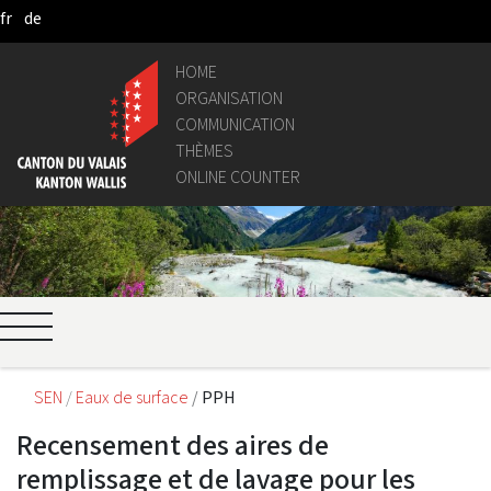
fr
de
Skip to Main Content
HOME
ORGANISATION
COMMUNICATION
THÈMES
ONLINE COUNTER
SEN
Eaux de surface
PPH
Recensement des aires de
remplissage et de lavage pour les