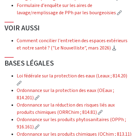
Formulaire d'enquête sur les aires de
(Extern
lavage/remplissage de PPh par les bourgeoisies
VOIR AUSSI
Comment concilier l'entretien des espaces extérieurs
(Downloa
et notre santé ? ("Le Nouvelliste", mars 2026)
BASES LÉGALES
Loi fédérale sur la protection des eaux (Leaux ; 814.20)
(External link)
Ordonnance sur la protection des eaux (OEaux ;
(External link)
814.201)
Ordonnance sur la réduction des risques liés aux
(External link)
produits chimiques (ORRChim ; 814.81)
Ordonnance sur les produits phytosanitaires (OPPh ;
(External link)
916.161)
Ordonnance sur les produits chimiques (OChim ; 813.11)