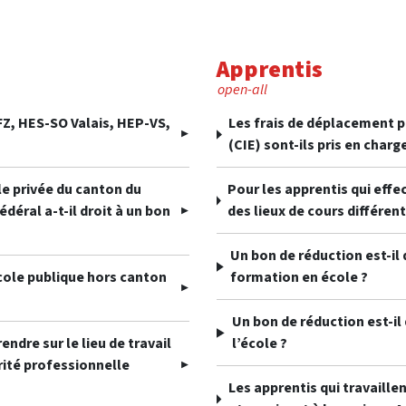
Apprentis
open-all
FZ, HES-SO Valais, HEP-VS,
Les frais de déplacement p
(CIE) sont-ils pris en charg
le privée du canton du
Pour les apprentis qui effe
édéral a-t-il droit à un bon
des lieux de cours différen
Un bon de réduction est-il
cole publique hors canton
formation en école ?
Un bon de réduction est-il d
ndre sur le lieu de travail
l’école ?
rité professionnelle
Les apprentis qui travaille