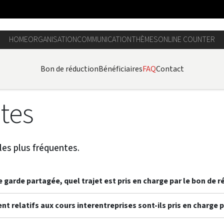
HOME
ORGANISATION
COMMUNICATION
THÈMES
ONLINE COUNTER
Bon de réduction
Bénéficiaires
FAQ
Contact
tes
les plus fréquentes.
e garde partagée, quel trajet est pris en charge par le bon de r
nt relatifs aux cours interentreprises sont-ils pris en charge p