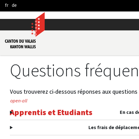
fr
de
Skip to Main Content
Questions fréquen
Vous trouverez ci-dessous réponses aux questions 
open-all
Apprentis et Etudiants
En cas d
Les frais de déplaceme