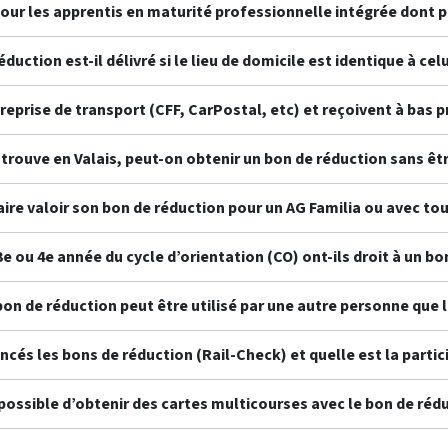
pour les apprentis en maturité professionnelle intégrée dont pl
duction est-il délivré si le lieu de domicile est identique à celu
reprise de transport (CFF, CarPostal, etc) et reçoivent à bas pr
e trouve en Valais, peut-on obtenir un bon de réduction sans êtr
faire valoir son bon de réduction pour un AG Familia ou avec to
3e ou 4e année du cycle d’orientation (CO) ont-ils droit à un bo
bon de réduction peut être utilisé par une autre personne que l
és les bons de réduction (Rail-Check) et quelle est la partic
 possible d’obtenir des cartes multicourses avec le bon de réd