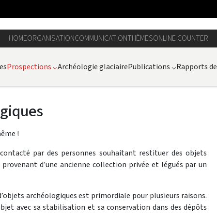
HOME
ORGANISATION
COMMUNICATION
THÈMES
ONLINE COUNTER
es
Prospections
⌵
Archéologie glaciaire
Publications
⌵
Rapports de 
ogiques
même !
é contacté par des personnes souhaitant restituer des objets
ts provenant d’une ancienne collection privée et légués par un
’objets archéologiques est primordiale pour plusieurs raisons.
bjet avec sa stabilisation et sa conservation dans des dépôts