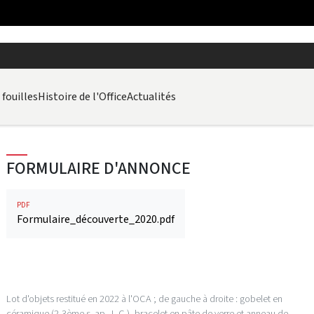
fouilles
Histoire de l'Office
Actualités
FORMULAIRE D'ANNONCE
PDF
Formulaire_découverte_2020.pdf
Lot d'objets restitué en 2022 à l'OCA ; de gauche à droite : gobelet en
céramique (2-3ème s. ap. J.-C.), bracelet en pâte de verre et anneau de