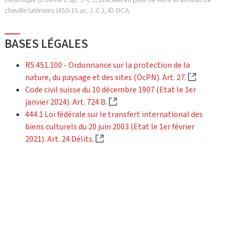
cheville laténiens (450-15 av. J.-C.), © OCA.
BASES LÉGALES
RS 451.100 - Ordonnance sur la protection de la
(External 
nature, du paysage et des sites (OcPN). Art. 27.
Code civil suisse du 10 décembre 1907 (Etat le 1er
(External link)
janvier 2024). Art. 724 B.
444.1 Loi fédérale sur le transfert international des
biens culturels du 20 juin 2003 (Etat le 1er février
(External link)
2021). Art. 24 Délits.