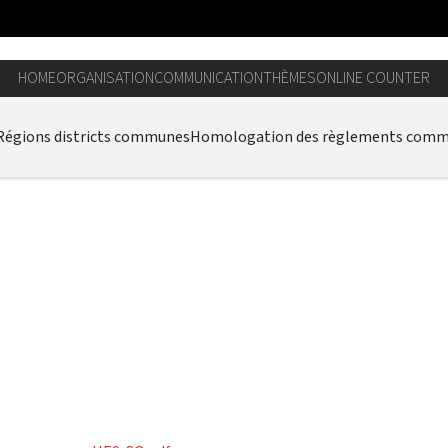
HOME
ORGANISATION
COMMUNICATION
THÈMES
ONLINE COUNTER
Régions districts communes
Homologation des règlements com