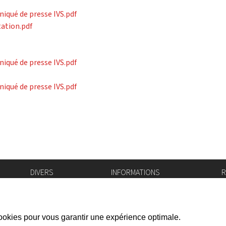
iqué de presse IVS.pdf
tation.pdf
iqué de presse IVS.pdf
iqué de presse IVS.pdf
k)
DIVERS
INFORMATIONS
R
Bourse de l'emploi
Bulletin Officiel
I
Login IAM
vis-à-vis
f
Mentions légales
X
Réseaux sociaux