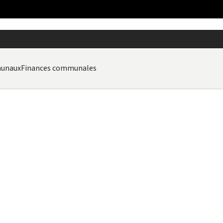
munaux
Finances communales